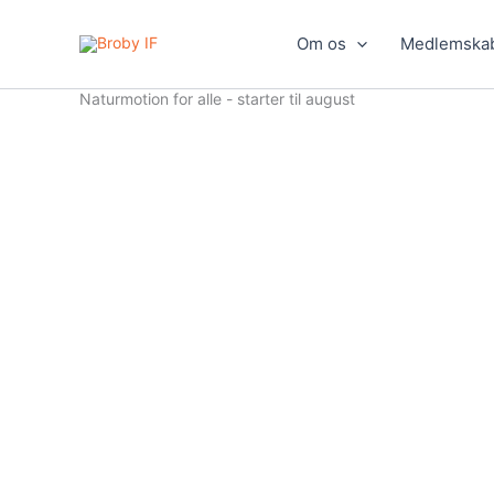
Gå
til
Om os
Medlemska
indholdet
Naturmotion for alle - starter til august