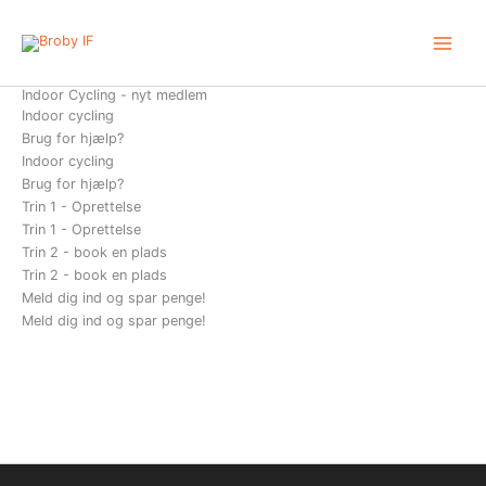
Gå
til
indholdet
Indoor Cycling - nyt medlem
Indoor cycling
Brug for hjælp?
Indoor cycling
Brug for hjælp?
Trin 1 - Oprettelse
Trin 1 - Oprettelse
Trin 2 - book en plads
Trin 2 - book en plads
Meld dig ind og spar penge!
Meld dig ind og spar penge!