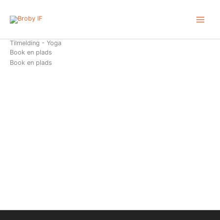
Gå
til
indholdet
Tilmelding - Yoga
Book en plads
Book en plads